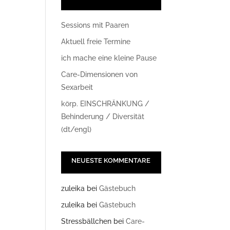
Sessions mit Paaren
Aktuell freie Termine
ich mache eine kleine Pause
Care-Dimensionen von
Sexarbeit
körp. EINSCHRÄNKUNG /
Office 365
Outlook Live
Behinderung / Diversität
(dt/engl)
NEUESTE KOMMENTARE
zuleika
bei
Gästebuch
zuleika
bei
Gästebuch
Stressbällchen
bei
Care-