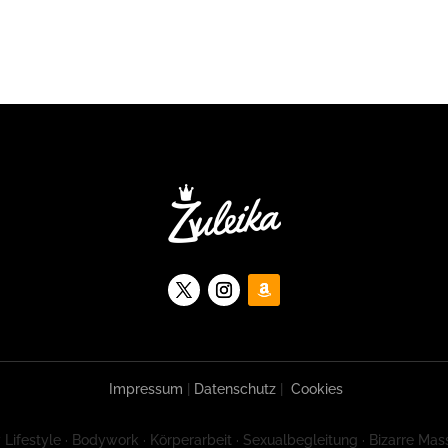
Impressum
|
Datenschutz
|
Cookies
 Lifestyle · Bodywork · Körperarbeit · Sexualbegleitung · Bizarre Mas