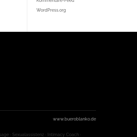
Kommentare-Feed
WordPress.org
www.bueroblanko.de
sage · Sexualassistenz · Intimacy Coach ·