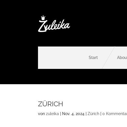
Start
Abou
ZÜRICH
von
zuleika
|
Nov. 4, 2024
|
Zürich
|
0 Kommenta