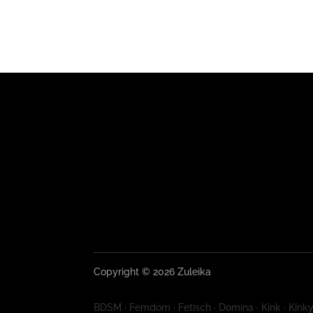
Copyright © 2026 Zuleika
BDSM · Femdom · Fetisch · Domina · Kink · Kinky