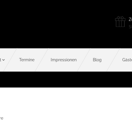
Z
St
t
Termine
Impressionen
Blog
Gäst
re