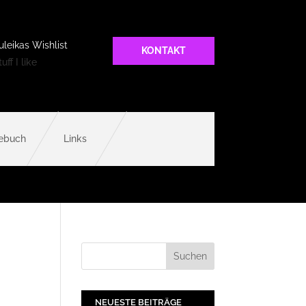
uleikas Wishlist
KONTAKT
uff I like
ebuch
Links
NEUESTE BEITRÄGE