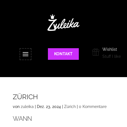
Wishlist
KONTAKT
Stuff I like
ZÜRICH
von
zuleika
|
Dez. 23, 2024
|
Zürich
|
0 Kommentare
WANN