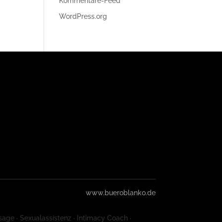
Kommentare-Feed
WordPress.org
www.bueroblanko.de
sage · Sexualassistenz · Intimacy Coach ·