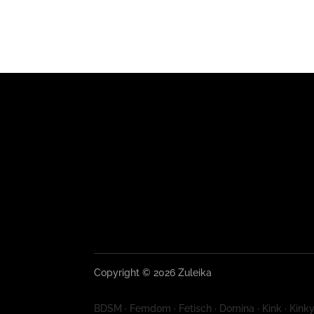
Copyright © 2026 Zuleika
BDSM · Femdom · Fetisch · Domina · Kink · Kinky