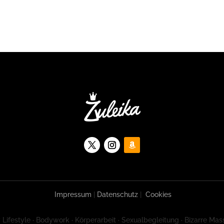
Impressum
|
Datenschutz
|
Cookies
 Lifestyle · Bodywork · Körperarbeit · Sexualbegleitung · Bizarre Mas