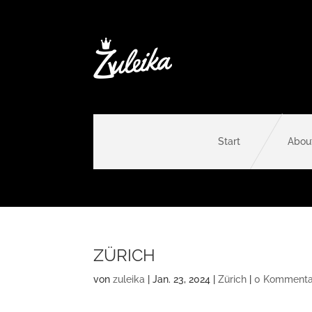
Start
Abou
ZÜRICH
von
zuleika
|
Jan. 23, 2024
|
Zürich
|
0 Kommenta