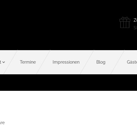
Z
St
t
Termine
Impressionen
Blog
Gäst
re