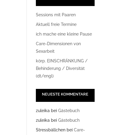
Sessions mit Paaren
Aktuell freie Termine
ich mache eine kleine Pause
Care-Dimensionen von
Sexarbeit
körp. EINSCHRÄNKUNG /
Office 365
Outlook Live
Behinderung / Diversität
(dt/engl)
NEUESTE KOMMENTARE
zuleika
bei
Gästebuch
zuleika
bei
Gästebuch
Stressbällchen
bei
Care-