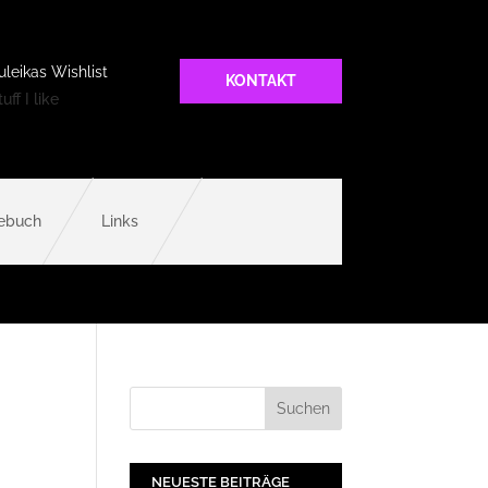
uleikas Wishlist
KONTAKT
uff I like
ebuch
Links
NEUESTE BEITRÄGE