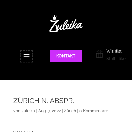
Wishlist
KONTAKT
Stuff I like
ZÜRICH N. ABSPR.
von
zuleika
|
Aug. 7, 2022
|
Zürich
|
0 Kommentare