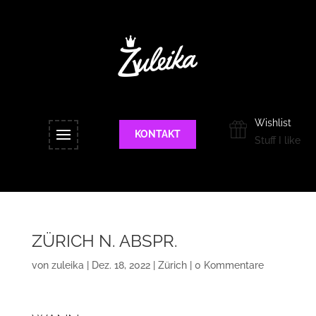
Wishlist
KONTAKT
Stuff I like
ZÜRICH N. ABSPR.
von
zuleika
|
Dez. 18, 2022
|
Zürich
|
0 Kommentare