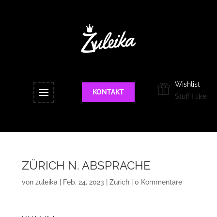
Wishlist
KONTAKT
Stuff I like
ZÜRICH N. ABSPRACHE
von
zuleika
|
Feb. 24, 2023
|
Zürich
|
0 Kommentare