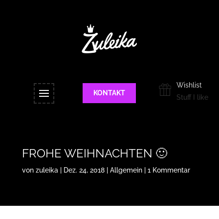
Wishlist
KONTAKT
Stuff I like
FROHE WEIHNACHTEN 🙂
von
zuleika
|
Dez. 24, 2018
|
Allgemein
|
1 Kommentar