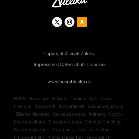
Copyright © 2026 Zuleika
Impressum
|
Datenschutz
|
Cookies
www.bueroblanko.de
BDSM · Femdom · Fetisch · Domina · Kink · Kinky
Lifestyle · Bodywork · Körperarbeit · Sexualbegleitung
· Bizarre Massage · Sexualassistenz · Intimacy Coach ·
Paarbegleitung · Sexualberatung · Couples Coaching ·
Berührungsarbeit · Awareness · Consent Culture ·
Empowerment · Aufklärungsarbeit · Sexpositive