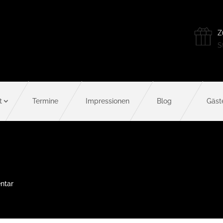
Z
St
t
Termine
Impressionen
Blog
Gäst
ntar