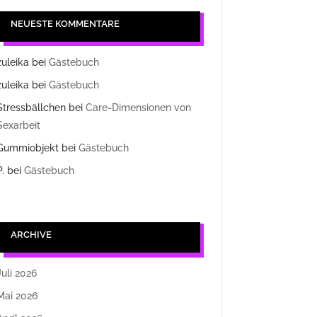
NEUESTE KOMMENTARE
zuleika
bei
Gästebuch
zuleika
bei
Gästebuch
Stressbällchen
bei
Care-Dimensionen von
Sexarbeit
Gummiobjekt
bei
Gästebuch
P.
bei
Gästebuch
ARCHIVE
Juli 2026
Mai 2026