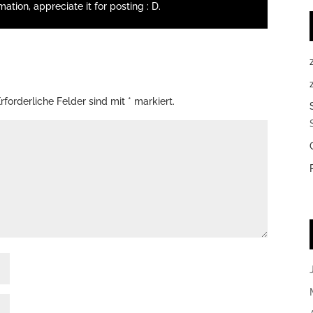
rmation, appreciate it for posting : D.
rforderliche Felder sind mit
*
markiert.