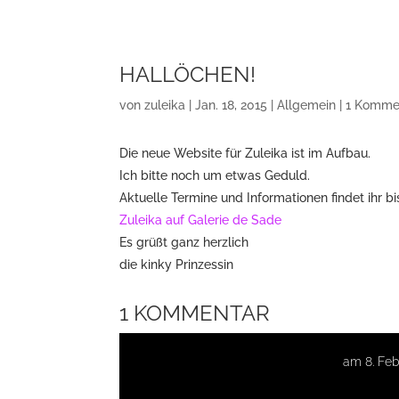
HALLÖCHEN!
von
zuleika
|
Jan. 18, 2015
|
Allgemein
|
1 Komme
Die neue Website für Zuleika ist im Aufbau.
Ich bitte noch um etwas Geduld.
Aktuelle Termine und Informationen findet ihr b
Zuleika auf Galerie de Sade
Es grüßt ganz herzlich
die kinky Prinzessin
1 KOMMENTAR
Happy Rose Day Wishes 2016
am 8. Feb