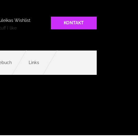
uleikas Wishlist
KONTAKT
uff I like
ebuch
Links