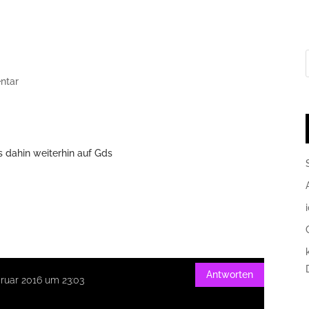
ntar
is dahin weiterhin auf Gds
Antworten
ruar 2016 um 23:03