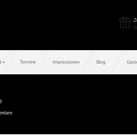
Z
St
t
Termine
Impressionen
Blog
Gäst
P
ntare