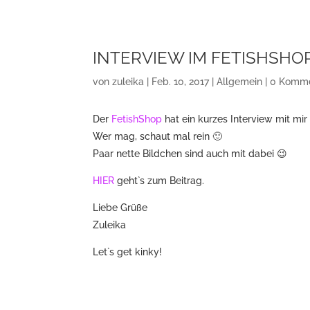
INTERVIEW IM FETISHSHO
von
zuleika
|
Feb. 10, 2017
|
Allgemein
|
0 Komme
Der
FetishShop
hat ein kurzes Interview mit mir 
Wer mag, schaut mal rein 🙂
Paar nette Bildchen sind auch mit dabei 😉
HIER
geht`s zum Beitrag.
Liebe Grüße
Zuleika
Let`s get kinky!