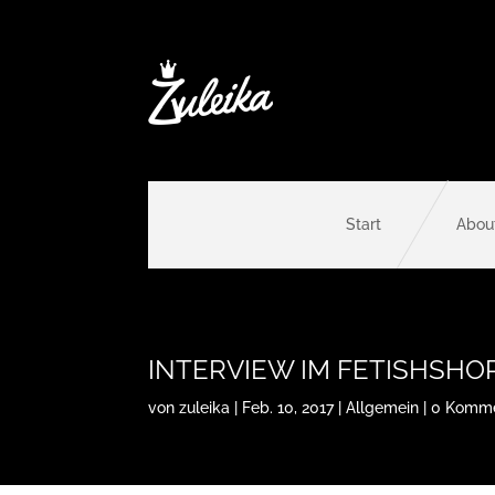
Start
Abou
INTERVIEW IM FETISHSHO
von
zuleika
|
Feb. 10, 2017
|
Allgemein
|
0 Komme