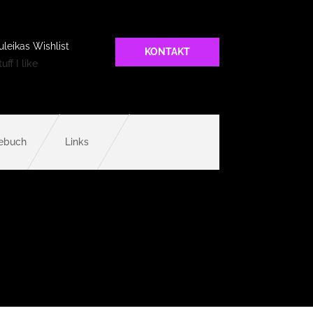
uleikas Wishlist
KONTAKT
uff I like
ebuch
Links