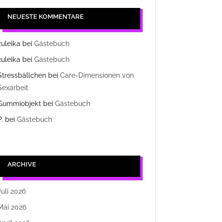
NEUESTE KOMMENTARE
zuleika
bei
Gästebuch
zuleika
bei
Gästebuch
Stressbällchen
bei
Care-Dimensionen von
Sexarbeit
Gummiobjekt
bei
Gästebuch
P.
bei
Gästebuch
ARCHIVE
Juli 2026
Mai 2026