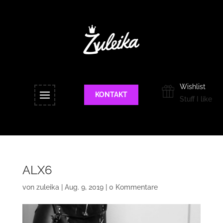
Wishlist
KONTAKT
Stuff I like
ALX6
von
zuleika
|
Aug. 9, 2019
|
0 Kommentare