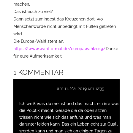
machen.
Das ist euch zu viel?
Dann setzt zumindest das Kreuzchen dort, wo
Menschenwürde nicht unbedingt mit Füßen getreten
wird.
Die Europa-Wahl steht an.
https://www.wahl-o-mat.de/europawahl2019/
Danke
für eure Aufmerksamkeit.
1 KOMMENTAR
kleiner Werwolf
am 11. Mai 2019 um 12:35
Ich weiß was du meinst und das macht ein irre was
die Polotik macht. Gerade die da oben sitzen
wissen nicht wie sich das anfühlt und was man
darunter leiden kann. Das ein Leben echt zur Quall
werden kann und man sich an einigen Tagen zu