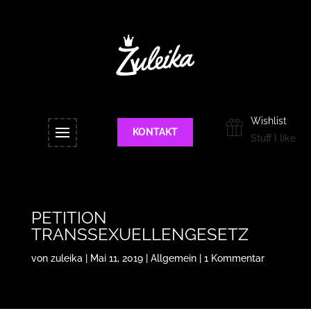
Wishlist
KONTAKT
Stuff I like
PETITION
TRANSSEXUELLENGESETZ
von
zuleika
|
Mai 11, 2019
|
Allgemein
|
1 Kommentar