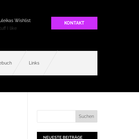
uleikas Wishlist
KONTAKT
uff I like
ebuch
Links
NEUESTE BEITRÄGE