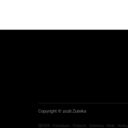
Copyright © 2026 Zuleika
BDSM · Femdom · Fetisch · Domina · Kink · Kinky