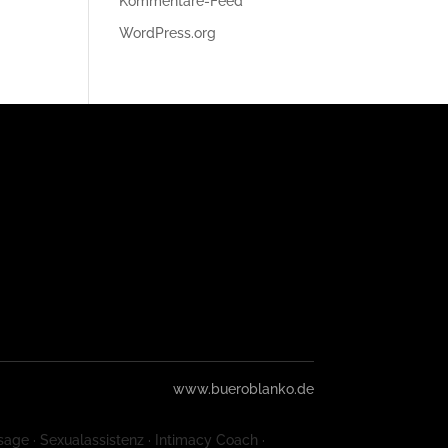
Kommentare-Feed
WordPress.org
www.bueroblanko.de
sage · Sexualassistenz · Intimacy Coach ·