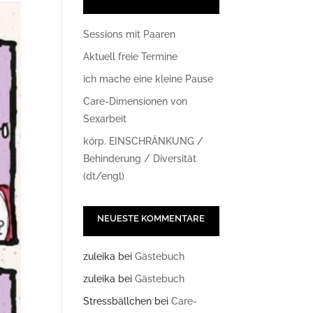
Sessions mit Paaren
Aktuell freie Termine
ich mache eine kleine Pause
Care-Dimensionen von
Sexarbeit
körp. EINSCHRÄNKUNG /
Behinderung / Diversität
(dt/engl)
NEUESTE KOMMENTARE
zuleika
bei
Gästebuch
zuleika
bei
Gästebuch
Stressbällchen
bei
Care-