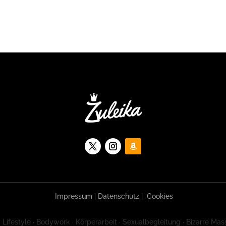
Impressum
|
Datenschutz
|
Cookies
 Lifestyle · Bodywork · Körperarbeit · Sexualbegleitung · Bizarre Mas