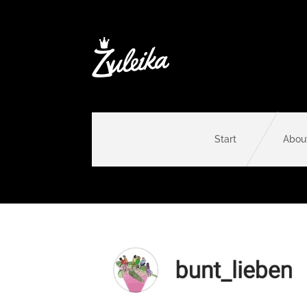
Start
Abou