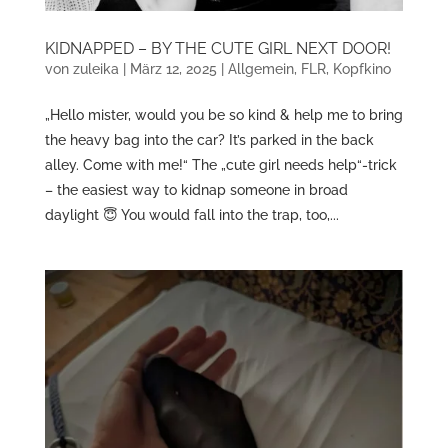
KIDNAPPED – BY THE CUTE GIRL NEXT DOOR!
von
zuleika
|
März 12, 2025
|
Allgemein
,
FLR
,
Kopfkino
„Hello mister, would you be so kind & help me to bring
the heavy bag into the car? It’s parked in the back
alley. Come with me!“ The „cute girl needs help“-trick
– the easiest way to kidnap someone in broad
daylight 😇 You would fall into the trap, too,...