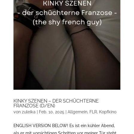
KINKY SZENEN – DER SCHÜCHTERNE
FRANZOSE (D/EN)
von
zuleika
|
Feb. 10, 2025
|
Allgemein
,
FLR
,
Kopfkino
ENGLISH VERSION BELOW! Es ist ein kühler Abend,
als er mit vorsichtigen Schritten vor meiner Tür steht.