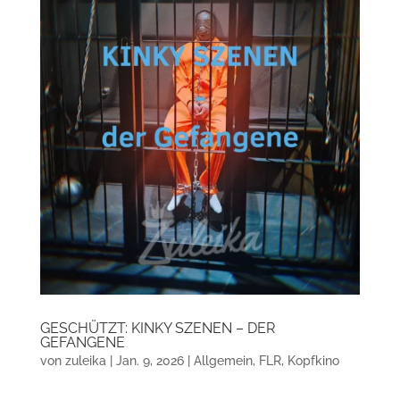
GESCHÜTZT: KINKY SZENEN – DER
GEFANGENE
von
zuleika
|
Jan. 9, 2026
|
Allgemein
,
FLR
,
Kopfkino