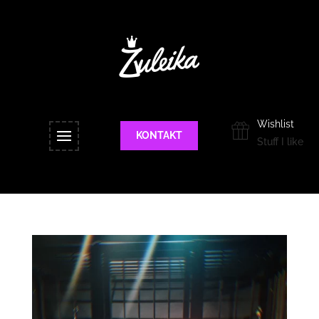
Wishlist
KONTAKT
Stuff I like