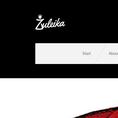
Start
Abou