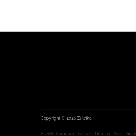
Copyright © 2026 Zuleika
BDSM · Femdom · Fetisch · Domina · Kink · Kinky