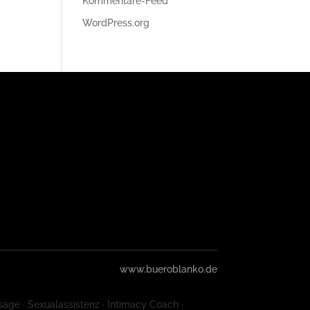
Kommentare-Feed
WordPress.org
www.bueroblanko.de
sage · Sexualassistenz · Intimacy Coach ·