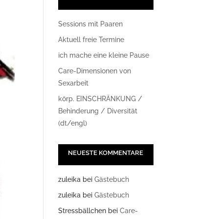
Sessions mit Paaren
Aktuell freie Termine
ich mache eine kleine Pause
Care-Dimensionen von
Sexarbeit
körp. EINSCHRÄNKUNG /
Behinderung / Diversität
(dt/engl)
NEUESTE KOMMENTARE
zuleika
bei
Gästebuch
zuleika
bei
Gästebuch
Stressbällchen
bei
Care-