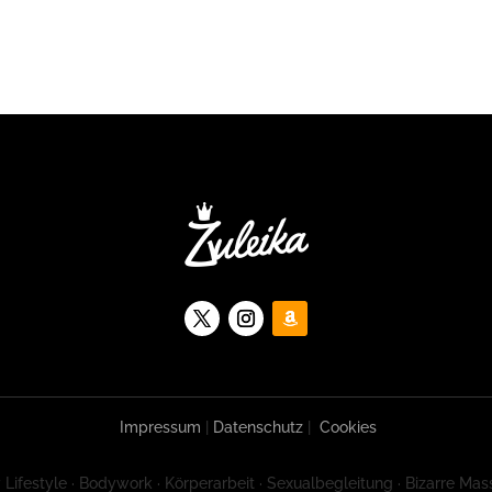
Impressum
|
Datenschutz
|
Cookies
 Lifestyle · Bodywork · Körperarbeit · Sexualbegleitung · Bizarre Mas