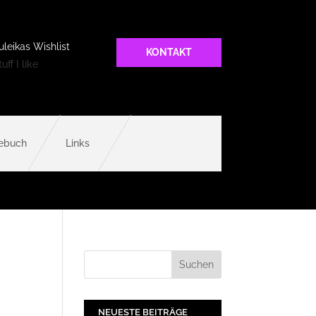
uleikas Wishlist
KONTAKT
uff I like
ebuch
Links
NEUESTE BEITRÄGE