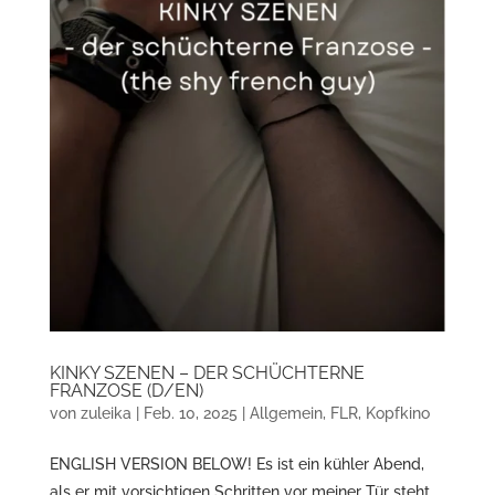
KINKY SZENEN – DER SCHÜCHTERNE
FRANZOSE (D/EN)
von
zuleika
|
Feb. 10, 2025
|
Allgemein
,
FLR
,
Kopfkino
ENGLISH VERSION BELOW! Es ist ein kühler Abend,
als er mit vorsichtigen Schritten vor meiner Tür steht.