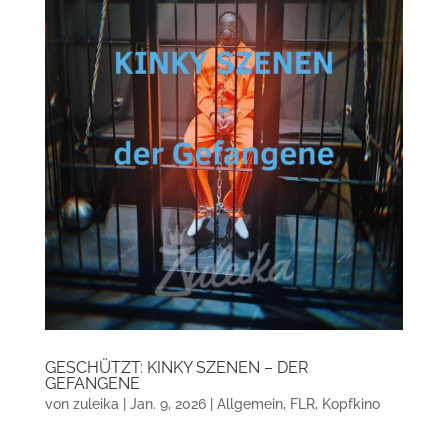
GESCHÜTZT: KINKY SZENEN – DER
GEFANGENE
von
zuleika
|
Jan. 9, 2026
|
Allgemein
,
FLR
,
Kopfkino