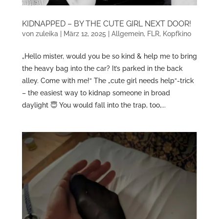
KIDNAPPED – BY THE CUTE GIRL NEXT DOOR!
von
zuleika
|
März 12, 2025
|
Allgemein
,
FLR
,
Kopfkino
„Hello mister, would you be so kind & help me to bring
the heavy bag into the car? It’s parked in the back
alley. Come with me!“ The „cute girl needs help“-trick
– the easiest way to kidnap someone in broad
daylight 😇 You would fall into the trap, too,...