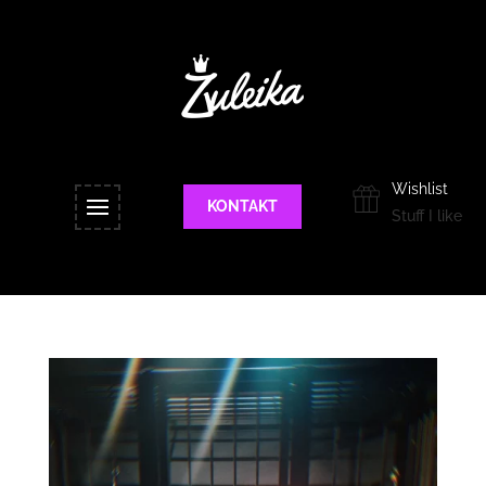
Wishlist
KONTAKT
Stuff I like