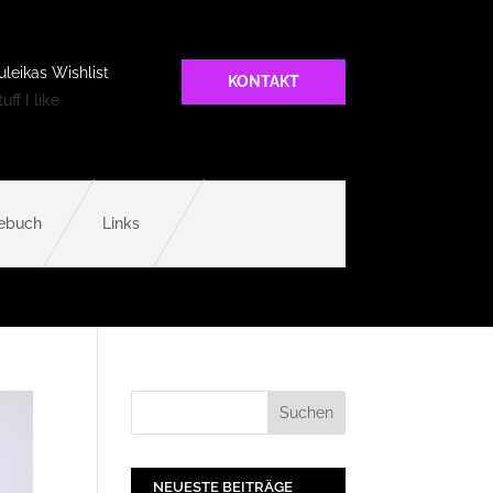
uleikas Wishlist
KONTAKT
uff I like
ebuch
Links
NEUESTE BEITRÄGE