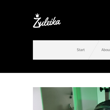
Start
Abou