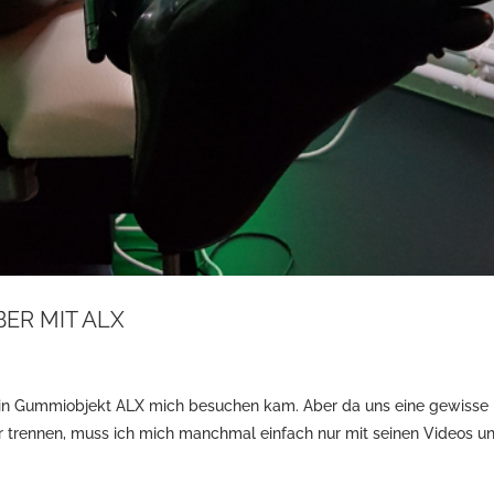
BER MIT ALX
mein Gummiobjekt ALX mich besuchen kam. Aber da uns eine gewisse
r trennen, muss ich mich manchmal einfach nur mit seinen Videos u