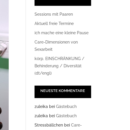
Sessions mit Paaren
Aktuell freie Termine
ich mache eine kleine Pause
Care-Dimensionen von
Sexarbeit
körp. EINSCHRÄNKUNG /
Behinderung / Diversität
(dt/engl)
NEUESTE KOMMENTARE
zuleika
bei
Gästebuch
zuleika
bei
Gästebuch
Stressbällchen
bei
Care-