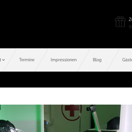
Z
St
t
Termine
Impressionen
Blog
Gäst